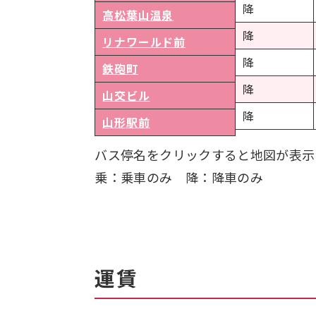
降
高松葉山温泉
降
リナワールド前
降
鉄砲町
降
山交ビル
降
山形駅前
バス停名をクリックすると地図が表示
乗：乗車のみ 降：降車のみ
運賃