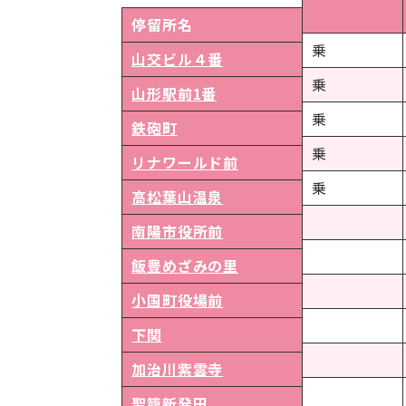
停留所名
乗
山交ビル４番
乗
山形駅前1番
乗
鉄砲町
乗
リナワールド前
乗
高松葉山温泉
南陽市役所前
飯豊めざみの里
小国町役場前
下関
加治川紫雲寺
聖籠新発田