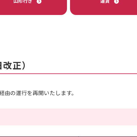
山形行き
運賃
日改正）
ルド経由の運行を再開いたします。