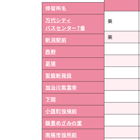
停留所名
万代シティ
乗
バスセンター
7番
乗
新潟駅前
西野
葛塚
聖籠新発田
加治川紫雲寺
下関
小国町役場前
飯豊めざみの里
南陽市役所前