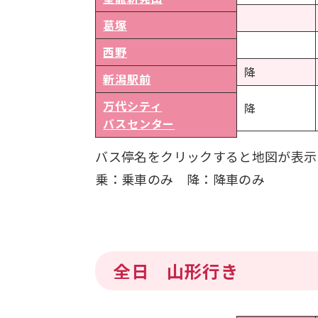
葛塚
西野
降
新潟駅前
万代シティ
降
バスセンター
バス停名をクリックすると地図が表示
乗：乗車のみ 降：降車のみ
全日 山形行き