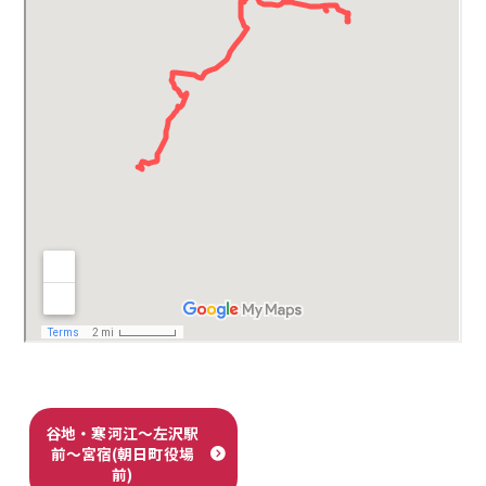
谷地・寒河江～左沢駅
前～宮宿(朝日町役場
前)